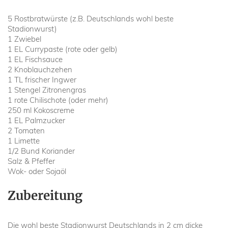
5 Rostbratwürste (z.B. Deutschlands wohl beste
Stadionwurst)
1 Zwiebel
1 EL Currypaste (rote oder gelb)
1 EL Fischsauce
2 Knoblauchzehen
1 TL frischer Ingwer
1 Stengel Zitronengras
1 rote Chilischote (oder mehr)
250 ml Kokoscreme
1 EL Palmzucker
2 Tomaten
1 Limette
1/2 Bund Koriander
Salz & Pfeffer
Wok- oder Sojaöl
Zubereitung
Die wohl beste Stadionwurst Deutschlands in 2 cm dicke