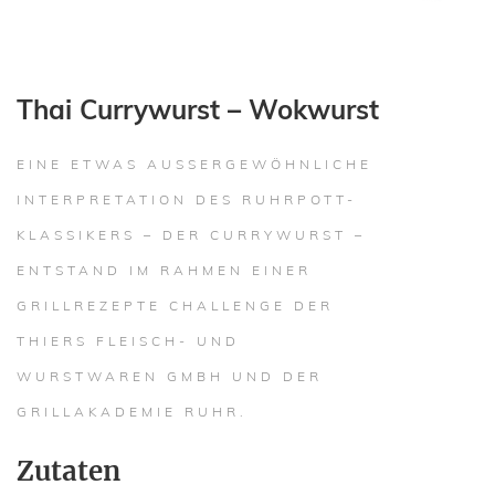
Thai Currywurst – Wokwurst
EINE ETWAS AUSSERGEWÖHNLICHE I
NTERPRETATION DES RUHRPOTT-K
LASSIKERS – DER CURRYWURST – E
NTSTAND IM RAHMEN EINER G
RILLREZEPTE CHALLENGE DER T
HIERS FLEISCH- UND W
URSTWAREN GMBH UND DER G
RILLAKADEMIE RUHR.
Zutaten