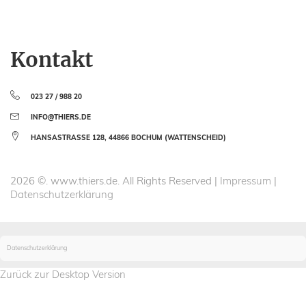
Kontakt
023 27 / 988 20
INFO@THIERS.DE
HANSASTRASSE 128, 44866 BOCHUM (WATTENSCHEID)
2026
©.
www.thiers.de.
All Rights Reserved |
Impressum
|
Datenschutzerklärung
Datenschutzerklärung
Externer Inhalt
Zurück zur Desktop Version
Aktivieren Sie die Karte um unseren Standort zu sehen. Das aktivieren der Karte lädt Cookies von
Google Maps.
Externen Inhalt anzeigen